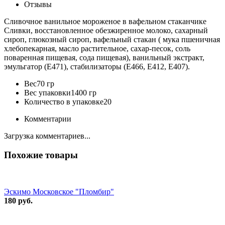
Отзывы
Сливочное ванильное мороженое в вафельном стаканчике
Сливки, восстановленное обезжиренное молоко, сахарный
сироп, глюкозный сироп, вафельный стакан ( мука пшеничная
хлебопекарная, масло растительное, сахар-песок, соль
поваренная пищевая, сода пищевая), ванильный экстракт,
эмульгатор (Е471), стабилизаторы (Е466, Е412, Е407).
Вес
70 гр
Вес упаковки
1400 гр
Количество в упаковке
20
Комментарии
Загрузка комментариев...
Похожие товары
Эскимо Московское "Пломбир"
180 руб.