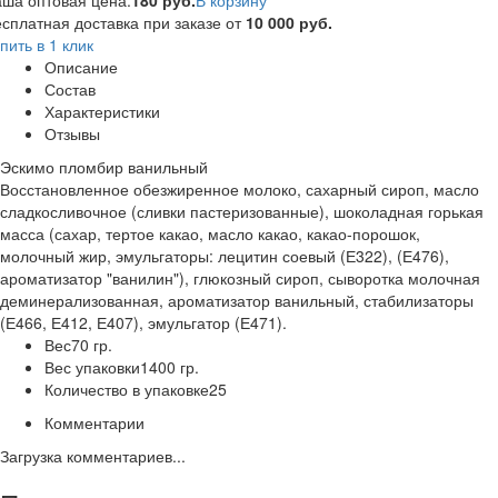
ша оптовая цена:
180 руб.
В корзину
сплатная доставка при заказе от
10 000 руб.
пить в 1 клик
Описание
Состав
Характеристики
Отзывы
Эскимо пломбир ванильный
Восстановленное обезжиренное молоко, сахарный сироп, масло
сладкосливочное (сливки пастеризованные), шоколадная горькая
масса (сахар, тертое какао, масло какао, какао-порошок,
молочный жир, эмульгаторы: лецитин соевый (Е322), (Е476),
ароматизатор "ванилин"), глюкозный сироп, сыворотка молочная
деминерализованная, ароматизатор ванильный, стабилизаторы
(Е466, Е412, Е407), эмульгатор (Е471).
Вес
70 гр.
Вес упаковки
1400 гр.
Количество в упаковке
25
Комментарии
Загрузка комментариев...